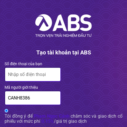
Tạo tài khoản tại ABS
Số điện thoại của bạn
Mã người giới thiệu
Tôi đồng ý để
Phạm Ngọc Cảnh
chăm sóc và giao dịch cổ
phiếu với mức phí
0.15%
/giá trị giao dịch